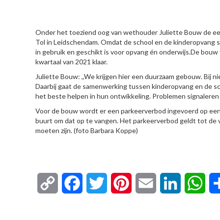
HIER
Onder het toeziend oog van wethouder Juliette Bouw de eer
Tol in Leidschendam. Omdat de school en de kinderopvang 
in gebruik en geschikt is voor opvang én onderwijs.De bouw 
kwartaal van 2021 klaar.
Juliette Bouw: ,,We krijgen hier een duurzaam gebouw. Bij
Daarbij gaat de samenwerking tussen kinderopvang en de sc
het beste helpen in hun ontwikkeling. Problemen signaleren we
Voor de bouw wordt er een parkeerverbod ingevoerd op een 
buurt om dat op te vangen. Het parkeerverbod geldt tot de
moeten zijn. (foto Barbara Koppe)
Copy
Facebook
Twitter
Pinterest
Email
LinkedIn
Wha
Link