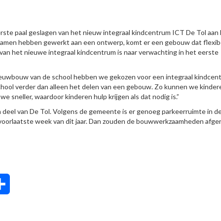
ste paal geslagen van het nieuw integraal kindcentrum ICT De Tol aan
samen hebben gewerkt aan een ontwerp, komt er een gebouw dat flexibe
van het nieuwe integraal kindcentrum is naar verwachting in het eerste
 nieuwbouw van de school hebben we gekozen voor een integraal kindcen
hool verder dan alleen het delen van een gebouw. Zo kunnen we kinder
 sneller, waardoor kinderen hulp krijgen als dat nodig is.”
deel van De Tol. Volgens de gemeente is er genoeg parkeerruimte in d
 voorlaatste week van dit jaar. Dan zouden de bouwwerkzaamheden afge
tsApp
Delen