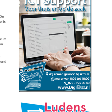
 De
l is
trum.
en
e
rond