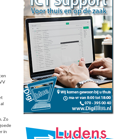
ten
 VV
et
al
n. Zo
 goede
r in