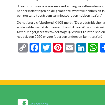
,,Daar hoort voor ons ook een verkenning van alternatieve s
beheersstichtingen en de gemeente, want we hebben dit jaa
een gestage toestroom van nieuwe leden hebben gezien.’’
De nationale cricketbond KNCB meldt: ‘De wedstrijdschema’s 
en de velden vanaf dat moment beschikbaar zijn voor cricket
zoveel mogelijk teams zoveel mogelijk cricket te laten spele
het seizoen 2020 er voor iedereen anders uit komt te zien’.
Copy
Facebook
Twitter
Pinterest
Email
LinkedIn
Wha
Link
Op Facebook