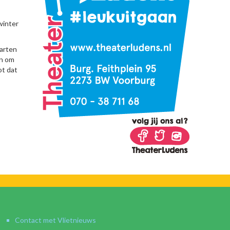
winter
tarten
jn om
ot dat
Contact met Vlietnieuws