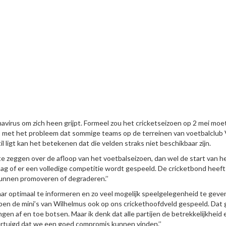
avirus om zich heen grijpt. Formeel zou het cricketseizoen op 2 mei moe
VCC met het probleem dat sommige teams op de terreinen van voetbalclub
l ligt kan het betekenen dat die velden straks niet beschikbaar zijn.
te zeggen over de afloop van het voetbalseizoen, dan wel de start van h
raag of er een volledige competitie wordt gespeeld. De cricketbond heeft 
kunnen promoveren of degraderen.’’
aar optimaal te informeren en zo veel mogelijk speelgelegenheid te geve
hebben de mini’s van Wilhelmus ook op ons crickethoofdveld gespeeld. Dat
gen af en toe botsen. Maar ik denk dat alle partijen de betrekkelijkheid e
overtuigd dat we een goed compromis kunnen vinden.’’