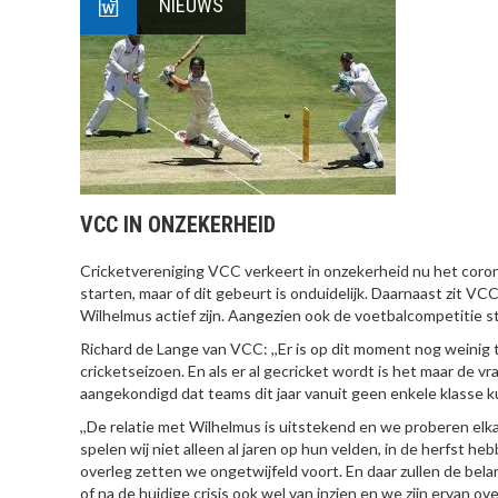
NIEUWS
VCC IN ONZEKERHEID
Cricketvereniging VCC verkeert in onzekerheid nu het coron
starten, maar of dit gebeurt is onduidelijk. Daarnaast zit 
Wilhelmus actief zijn. Aangezien ook de voetbalcompetitie sti
Richard de Lange van VCC: ,,Er is op dit moment nog weinig 
cricketseizoen. En als er al gecricket wordt is het maar de v
aangekondigd dat teams dit jaar vanuit geen enkele klasse 
,,De relatie met Wilhelmus is uitstekend en we proberen elk
spelen wij niet alleen al jaren op hun velden, in de herfst 
overleg zetten we ongetwijfeld voort. En daar zullen de belan
of na de huidige crisis ook wel van inzien en we zijn ervan 