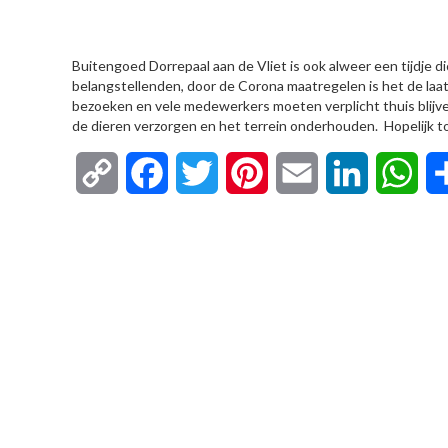
HIER
Buitengoed Dorrepaal aan de Vliet is ook alweer een tijdje 
belangstellenden, door de Corona maatregelen is het de laa
bezoeken en vele medewerkers moeten verplicht thuis blijve
de dieren verzorgen en het terrein onderhouden. Hopelijk tot
Copy
Facebook
Twitter
Pinterest
Email
LinkedIn
Wha
Link