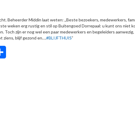
dicht. Beheerder Middin laat weten: ,,Beste bezoekers, medewerkers, fami
tste weken erg rustig en stil op Buitengoed Dorrepaal: u kunt ons niet 
n. Toch zijn er nog wel een paar medewerkers en begeleiders aanwezig, 
 ziens, blijf gezond en….
#
BLIJFTHUIS
”
tsApp
Delen