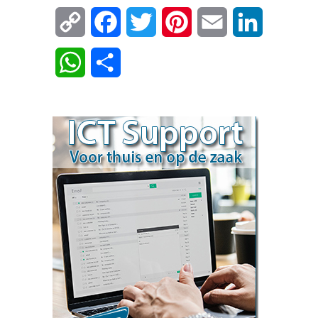
Copy
Facebook
Twitter
Pinterest
Email
LinkedIn
Link
WhatsApp
Delen