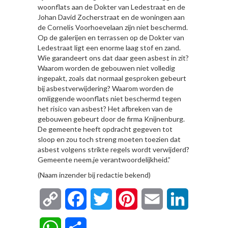
woonflats aan de Dokter van Ledestraat en de
Johan David Zocherstraat en de woningen aan
de Cornelis Voorhoevelaan zijn niet beschermd.
Op de galerijen en terrassen op de Dokter van
Ledestraat ligt een enorme laag stof en zand.
Wie garandeert ons dat daar geen asbest in zit?
Waarom worden de gebouwen niet volledig
ingepakt, zoals dat normaal gesproken gebeurt
bij asbestverwijdering? Waarom worden de
omliggende woonflats niet beschermd tegen
het risico van asbest? Het afbreken van de
gebouwen gebeurt door de firma Knijnenburg.
De gemeente heeft opdracht gegeven tot
sloop en zou toch streng moeten toezien dat
asbest volgens strikte regels wordt verwijderd?
Gemeente neem.je verantwoordelijkheid.”
(Naam inzender bij redactie bekend)
Copy
Facebook
Twitter
Pinterest
Email
LinkedIn
Link
WhatsApp
Delen