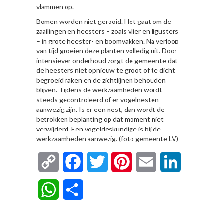
vlammen op.
Bomen worden niet gerooid. Het gaat om de
zaailingen en heesters – zoals vlier en ligusters
– in grote heester- en boomvakken. Na verloop
van tijd groeien deze planten volledig uit. Door
intensiever onderhoud zorgt de gemeente dat
de heesters niet opnieuw te groot of te dicht
begroeid raken en de zichtlijnen behouden
blijven. Tijdens de werkzaamheden wordt
steeds gecontroleerd of er vogelnesten
aanwezig zijn. Is er een nest, dan wordt de
betrokken beplanting op dat moment niet
verwijderd. Een vogeldeskundige is bij de
werkzaamheden aanwezig. (foto gemeente LV)
Copy
Facebook
Twitter
Pinterest
Email
LinkedIn
Link
WhatsApp
Delen