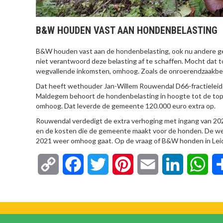
B&W HOUDEN VAST AAN HONDENBELASTING
B&W houden vast aan de hondenbelasting, ook nu andere gem
niet verantwoord deze belasting af te schaffen. Mocht dat
wegvallende inkomsten, omhoog. Zoals de onroerendzaakbel
Dat heeft wethouder Jan-Willem Rouwendal D66-fractieleid
Maldegem behoort de hondenbelasting in hoogte tot de top 
omhoog. Dat leverde de gemeente 120.000 euro extra op.
Rouwendal verdedigt de extra verhoging met ingang van 202
en de kosten die de gemeente maakt voor de honden. De we
2021 weer omhoog gaat. Op de vraag of B&W honden in Leid
Copy
Facebook
Twitter
Pinterest
Email
LinkedIn
Wha
Link