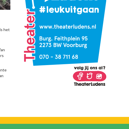
is het
Van
ors
ente
an