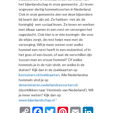
het bijenlandschap in onze gemeente: ,,Er leven
ongeveer dertig hommelsoorten in Nederland.
Ook in onze gemeente zien we deze bijzondere
bij (want dat zijn ze). Ze hebben -net als de
honingbij- een sociaal leven. Ze leven en werken
met elkaar samen in een nest en verzorgen het
nageslacht. Ook hier is er één koningin die voor
de eitjes zorgt, de rest helpt mee met de
verzorging. Wil je meer weten over welke
hommel een nest heeft in een muizenhol, of in
het gras of een boom, of wat de verschillen zijn
tussen man en vrouw hommel? Of welke
hommels je in de tuin vindt, en welke in de
duinen? Kijk dan in de zoekkaarten op
bestuivers.nl/zoekkaarten
. Alle Nederlandse
hommels vind je op
determineren.nederlandsesoorten.nl
/
(doorklikken naar ‘Hommels van Nederland’). Wil
je meer weten? Kijk dan op
www.bijenlandschap.nl
“
Copy
Facebook
Twitter
Pinterest
Email
LinkedIn