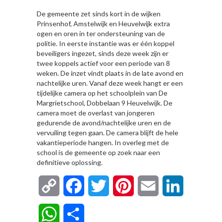
De gemeente zet sinds kort in de wijken
Prinsenhof, Amstelwijk en Heuvelwijk extra
ogen en oren in ter ondersteuning van de
politie. In eerste instantie was er één koppel
beveiligers ingezet, sinds deze week zijn er
twee koppels actief voor een periode van 8
weken. De inzet vindt plaats in de late avond en
nachtelijke uren. Vanaf deze week hangt er een
tijdelijke camera op het schoolplein van De
Margrietschool, Dobbelaan 9 Heuvelwijk. De
camera moet de overlast van jongeren
gedurende de avond/nachtelijke uren en de
vervuiling tegen gaan. De camera blijft de hele
vakantieperiode hangen. In overleg met de
school is de gemeente op zoek naar een
definitieve oplossing.
Copy
Facebook
Twitter
Pinterest
Email
LinkedIn
Link
WhatsApp
Delen