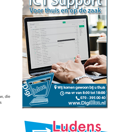
n
w, die
s