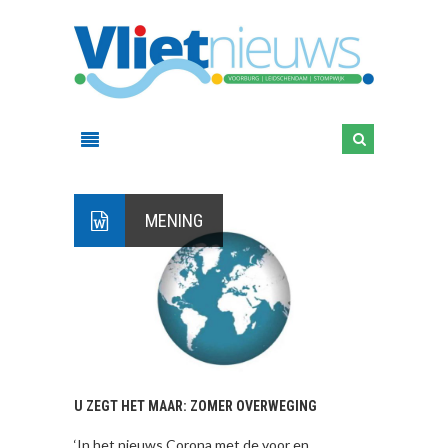
MENING
U ZEGT HET MAAR: ZOMER OVERWEGING
‘In het nieuws Corona met de voor en