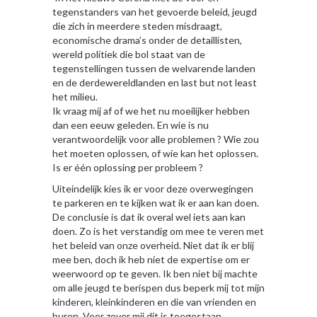
tegenstanders van het gevoerde beleid, jeugd
die zich in meerdere steden misdraagt,
economische drama’s onder de detaillisten,
wereld politiek die bol staat van de
tegenstellingen tussen de welvarende landen
en de derdewereldlanden en last but not least
het milieu.
Ik vraag mij af of we het nu moeilijker hebben
dan een eeuw geleden. En wie is nu
verantwoordelijk voor alle problemen ? Wie zou
het moeten oplossen, of wie kan het oplossen.
Is er één oplossing per probleem ?
Uiteindelijk kies ik er voor deze overwegingen
te parkeren en te kijken wat ik er aan kan doen.
De conclusie is dat ik overal wel iets aan kan
doen. Zo is het verstandig om mee te veren met
het beleid van onze overheid. Niet dat ik er blij
mee ben, doch ik heb niet de expertise om er
weerwoord op te geven. Ik ben niet bij machte
om alle jeugd te berispen dus beperk mij tot mijn
kinderen, kleinkinderen en die van vrienden en
buren. Voor zover mij dit is toegestaan.