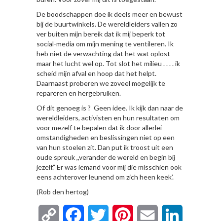
De boodschappen doe ik deels meer en bewust
bij de buurtwinkels. De wereldleiders vallen zo
ver buiten mijn bereik dat ik mij beperk tot
social-media om mijn mening te ventileren. Ik
heb niet de verwachting dat het wat oplost
maar het lucht wel op. Tot slot het milieu . . . . ik
scheid mijn afval en hoop dat het helpt.
Daarnaast proberen we zoveel mogelijk te
repareren en hergebruiken.
Of dit genoeg is ? Geen idee. Ik kijk dan naar de
wereldleiders, activisten en hun resultaten om
voor mezelf te bepalen dat ik door allerlei
omstandigheden en beslissingen niet op een
van hun stoelen zit. Dan put ik troost uit een
oude spreuk ,,verander de wereld en begin bij
jezelf.” Er was iemand voor mij die misschien ook
eens achterover leunend om zich heen keek’.
(Rob den hertog)
Copy
Facebook
Twitter
Pinterest
Email
LinkedIn