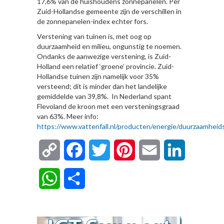
17,6% van de huishoudens zonnepanelen. Per
Zuid-Hollandse gemeente zijn de verschillen in
de zonnepanelen-index echter fors.
Verstening van tuinen is, met oog op
duurzaamheid en milieu, ongunstig te noemen.
Ondanks de aanwezige verstening, is Zuid-
Holland een relatief ‘groene’ provincie. Zuid-
Hollandse tuinen zijn namelijk voor 35%
versteend; dit is minder dan het landelijke
gemiddelde van 39,8%. In Nederland spant
Flevoland de kroon met een versteningsgraad
van 63%. Meer info:
https://www.vattenfall.nl/producten/energie/duurzaamheid
Copy
Facebook
Twitter
Pinterest
Email
LinkedIn
Link
WhatsApp
Delen