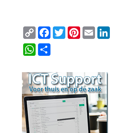
Copy
Facebook
Twitter
Pinterest
Email
LinkedIn
Link
WhatsApp
Delen