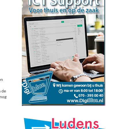
en
n de
 nog