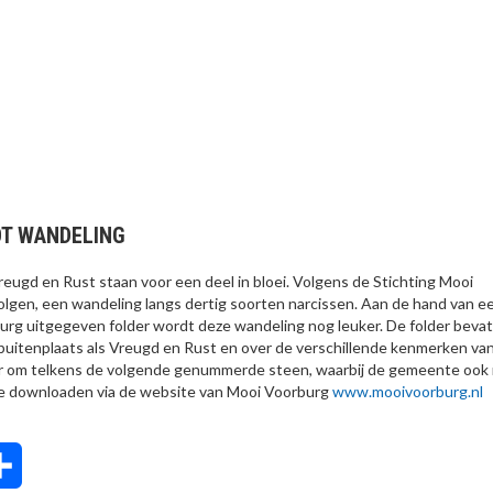
OT WANDELING
Vreugd en Rust staan voor een deel in bloei. Volgens de Stichting Mooi
lgen, een wandeling langs dertig soorten narcissen. Aan de hand van e
g uitgegeven folder wordt deze wandeling nog leuker. De folder bevat
buitenplaats als Vreugd en Rust en over de verschillende kenmerken va
uur om telkens de volgende genummerde steen, waarbij de gemeente ook
s te downloaden via de website van Mooi Voorburg
www.mooivoorburg.nl
tsApp
Delen