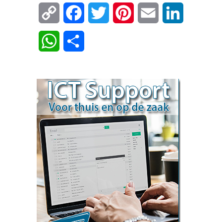
Copy
Facebook
Twitter
Pinterest
Email
LinkedIn
Link
WhatsApp
Delen