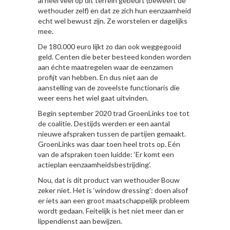
al heel veel op dit terrein gebeurt (beweert de
wethouder zelf) en dat ze zich hun eenzaamheid
echt wel bewust zijn. Ze worstelen er dagelijks
mee.
De 180.000 euro lijkt zo dan ook weggegooid
geld. Centen die beter besteed konden worden
aan échte maatregelen waar de eenzamen
profijt van hebben. En dus niet aan de
aanstelling van de zoveelste functionaris die
weer eens het wiel gaat uitvinden.
Begin september 2020 trad GroenLinks toe tot
de coalitie. Destijds werden er een aantal
nieuwe afspraken tussen de partijen gemaakt.
GroenLinks was daar toen heel trots op. Eén
van de afspraken toen luidde: ‘Er komt een
actieplan eenzaamheidsbestrijding’.
Nou, dat is dit product van wethouder Bouw
zeker niet. Het is ‘window dressing’: doen alsof
er iets aan een groot maatschappelijk probleem
wordt gedaan. Feitelijk is het niet meer dan er
lippendienst aan bewijzen.