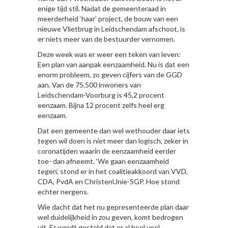
enige tijd stil. Nadat de gemeenteraad in
meerderheid ‘haar’ project, de bouw van een
nieuwe Vlietbrug in Leidschendam afschoot, is
er niets meer van de bestuurder vernomen.
Deze week was er weer een teken van leven:
Een plan van aanpak eenzaamheid. Nu is dat een
enorm probleem, zo geven cijfers van de GGD
aan. Van de 75.500 inwoners van
Leidschendam-Voorburg is 45,2 procent
eenzaam. Bijna 12 procent zelfs heel erg
eenzaam.
Dat een gemeente dan wel wethouder daar iets
tegen wil doen is niet meer dan logisch, zeker in
coronatijden waarin de eenzaamheid eerder
toe- dan afneemt. ‘We gaan eenzaamheid
tegen’, stond er in het coalitieakkoord van VVD,
CDA, PvdA en ChristenUnie-SGP. Hoe stond
echter nergens.
Wie dacht dat het nu gepresenteerde plan daar
wel duidelijkheid in zou geven, komt bedrogen
uit. Er wordt gesteld dat er al heel veel