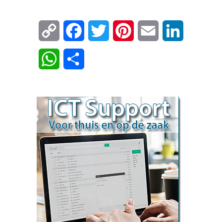
Copy
Facebook
Twitter
Pinterest
Email
LinkedIn
Link
WhatsApp
Delen