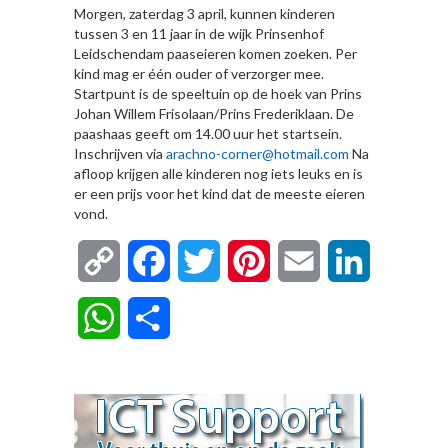
Morgen, zaterdag 3 april, kunnen kinderen
tussen 3 en 11 jaar in de wijk Prinsenhof
Leidschendam paaseieren komen zoeken. Per
kind mag er één ouder of verzorger mee.
Startpunt is de speeltuin op de hoek van Prins
Johan Willem Frisolaan/Prins Frederiklaan. De
paashaas geeft om 14.00 uur het startsein.
Inschrijven via
arachno-corner@hotmail.com
Na
afloop krijgen alle kinderen nog iets leuks en is
er een prijs voor het kind dat de meeste eieren
vond.
Copy
Facebook
Twitter
Pinterest
Email
LinkedIn
Link
WhatsApp
Delen