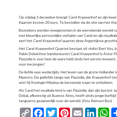
HIER
Op vrijdag 3 december brengt Carel Kraayenhof en zijn kwar
Kaarten kosten 20 euro. Te bestellen via de site van het the
Bezoekers worden meegenomen in de wervelende wereld van 
met kleurrijke persoonlijke verhalen van Carel en zijn muzik
eert het Carel Kraayenhof quartet deze Argentijnse groothei
Het Carel Kraayenhof Quartet bestaat uit violist Bert Vos, 
Pablo Dobal.Voor bandoneonist Carel Kraayenhof is Astor Pia
Piazzolla is voor hem de ware held sinds het eerste moment,
voor me jongen.”
De liefde was wederzijds. Het leven van de grote Hollander m
Maestro. De geliefde tango van Piazzolla, die Kraayenhof ten
wist hij Koningin Máxima de beroemde traan te ontlokken.
Als Carel het muzikale kind is van Piazzolla, dan zijn bassist 
Dobal, afkomstig uit Buenos Aires, heeft sinds jonge leeftijd
tangueros gezamenlijk over de wereld. (foto Reinout Bos)
Copy
Facebook
Twitter
Pinterest
Email
LinkedIn
Wha