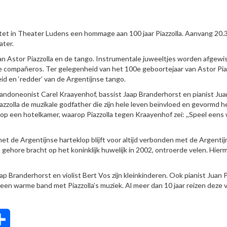
tet in Theater Ludens een hommage aan 100 jaar Piazzolla. Aanvang 20.3
ater.
Astor Piazzolla en de tango. Instrumentale juweeltjes worden afgewi
ale compañeros. Ter gelegenheid van het 100e geboortejaar van Astor Pia
d en ‘redder’ van de Argentijnse tango.
bandoneonist Carel Kraayenhof, bassist Jaap Branderhorst en pianist Jua
zzolla de muzikale godfather die zijn hele leven beïnvloed en gevormd h
 op een hotelkamer, waarop Piazzolla tegen Kraayenhof zei: ,,Speel eens
et de Argentijnse harteklop blijft voor altijd verbonden met de Argenti
 gehore bracht op het koninklijk huwelijk in 2002, ontroerde velen. Hier
Jaap Branderhorst en violist Bert Vos zijn kleinkinderen. Ook pianist Juan 
 een warme band met Piazzolla’s muziek. Al meer dan 10 jaar reizen deze v
tsApp
Delen