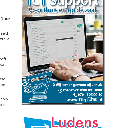
0 uur.
sseld
zzolla
n
eeft.
 wat
jnse
mee
Pablo
ier