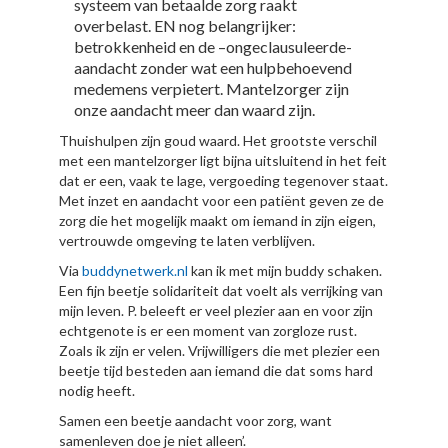
systeem van betaalde zorg raakt
overbelast. EN nog belangrijker:
betrokkenheid en de –ongeclausuleerde-
aandacht zonder wat een hulpbehoevend
medemens verpietert. Mantelzorger zijn
onze aandacht meer dan waard zijn.
Thuishulpen zijn goud waard. Het grootste verschil
met een mantelzorger ligt bijna uitsluitend in het feit
dat er een, vaak te lage, vergoeding tegenover staat.
Met inzet en aandacht voor een patiënt geven ze de
zorg die het mogelijk maakt om iemand in zijn eigen,
vertrouwde omgeving te laten verblijven.
Via
buddynetwerk.nl
kan ik met mijn buddy schaken.
Een fijn beetje solidariteit dat voelt als verrijking van
mijn leven. P. beleeft er veel plezier aan en voor zijn
echtgenote is er een moment van zorgloze rust.
Zoals ik zijn er velen. Vrijwilligers die met plezier een
beetje tijd besteden aan iemand die dat soms hard
nodig heeft.
Samen een beetje aandacht voor zorg, want
samenleven doe je niet alleen’.