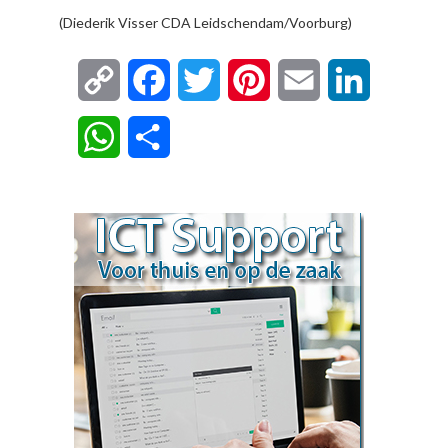
(Diederik Visser CDA Leidschendam/Voorburg)
Copy
Facebook
Twitter
Pinterest
Email
LinkedIn
Link
WhatsApp
Delen