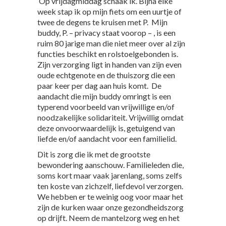
‘Op vrijdagmiddag schaak ik. Bijna elke
week stap ik op mijn fiets om een uurtje of
twee de degens te kruisen met P. Mijn
buddy, P. – privacy staat voorop – , is een
ruim 80 jarige man die niet meer over al zijn
functies beschikt en rolstoelgebonden is.
Zijn verzorging ligt in handen van zijn even
oude echtgenote en de thuiszorg die een
paar keer per dag aan huis komt. De
aandacht die mijn buddy omringt is een
typerend voorbeeld van vrijwillige en/of
noodzakelijke solidariteit. Vrijwillig omdat
deze onvoorwaardelijk is, getuigend van
liefde en/of aandacht voor een familielid.
Dit is zorg die ik met de grootste
bewondering aanschouw. Familieleden die,
soms kort maar vaak jarenlang, soms zelfs
ten koste van zichzelf, liefdevol verzorgen.
We hebben er te weinig oog voor maar het
zijn de kurken waar onze gezondheidszorg
op drijft. Neem de mantelzorg weg en het