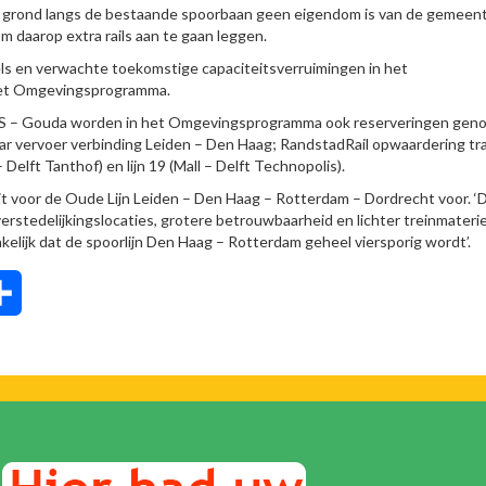
ok grond langs de bestaande spoorbaan geen eigendom is van de gemeen
om daarop extra rails aan te gaan leggen.
els en verwachte toekomstige capaciteitsverruimingen in het
n het Omgevingsprogramma.
 CS – Gouda worden in het Omgevingsprogramma ook reserveringen ge
aar vervoer verbinding Leiden – Den Haag; RandstadRail opwaardering t
– Delft Tanthof) en lijn 19 (Mall – Delft Technopolis).
voor de Oude Lijn Leiden – Den Haag – Rotterdam – Dordrecht voor. ‘D
erstedelijkingslocaties, grotere betrouwbaarheid en lichter treinmateri
akelijk dat de spoorlijn Den Haag – Rotterdam geheel viersporig wordt’.
tsApp
Delen