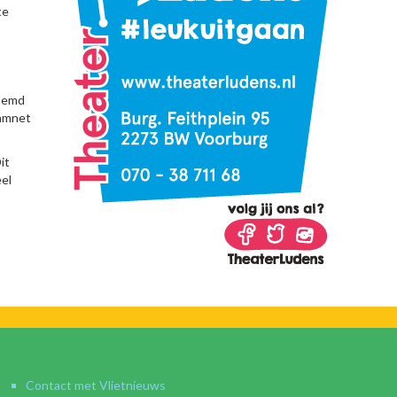
te
noemd
ramnet
it
eel
Contact met Vlietnieuws