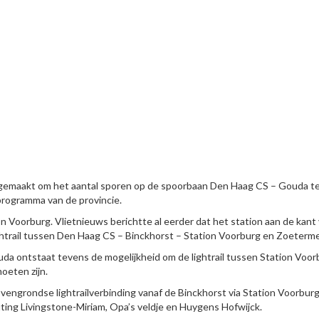
ng gemaakt om het aantal sporen op de spoorbaan Den Haag CS – Gouda t
programma van de provincie.
 Voorburg. Vlietnieuws berichtte al eerder dat het station aan de kant
ightrail tussen Den Haag CS – Binckhorst – Station Voorburg en Zoeterme
da ontstaat tevens de mogelijkheid om de lightrail tussen Station Voor
oeten zijn.
engrondse lightrailverbinding vanaf de Binckhorst via Station Voorburg
ing Livingstone-Miriam, Opa’s veldje en Huygens Hofwijck.