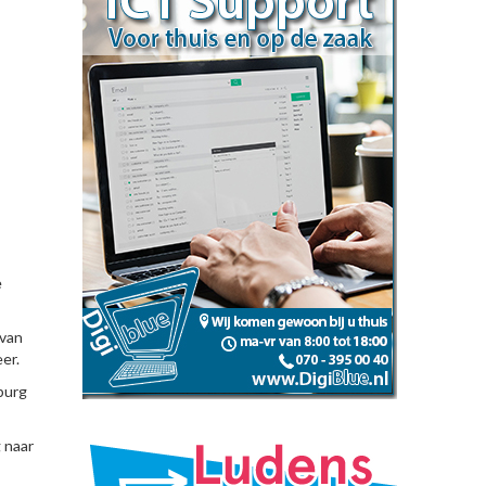
e
 van
er.
burg
 naar