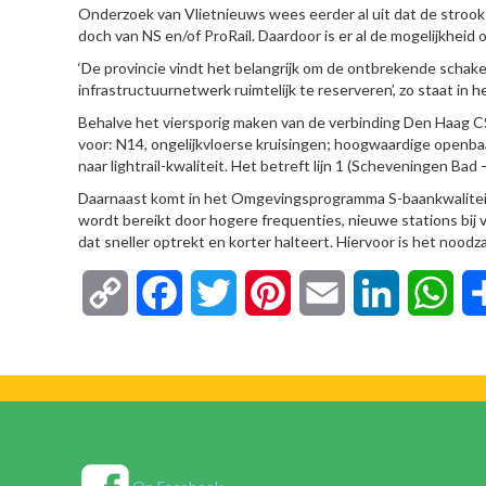
Onderzoek van Vlietnieuws wees eerder al uit dat de stro
doch van NS en/of ProRail. Daardoor is er al de mogelijkheid 
‘De provincie vindt het belangrijk om de ontbrekende schak
infrastructuurnetwerk ruimtelijk te reserveren’, zo staat i
Behalve het viersporig maken van de verbinding Den Haag
voor: N14, ongelijkvloerse kruisingen; hoogwaardige openb
naar lightrail-kwaliteit. Het betreft lijn 1 (Scheveningen Bad 
Daarnaast komt in het Omgevingsprogramma S-baankwaliteit 
wordt bereikt door hogere frequenties, nieuwe stations bij v
dat sneller optrekt en korter halteert. Hiervoor is het noodz
Copy
Facebook
Twitter
Pinterest
Email
LinkedIn
Wha
Link