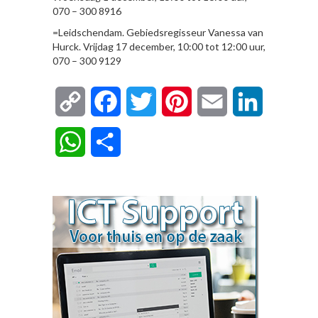
070 – 300 8916
=Leidschendam. Gebiedsregisseur Vanessa van
Hurck. Vrijdag 17 december, 10:00 tot 12:00 uur,
070 – 300 9129
Copy
Facebook
Twitter
Pinterest
Email
LinkedIn
Link
WhatsApp
Delen