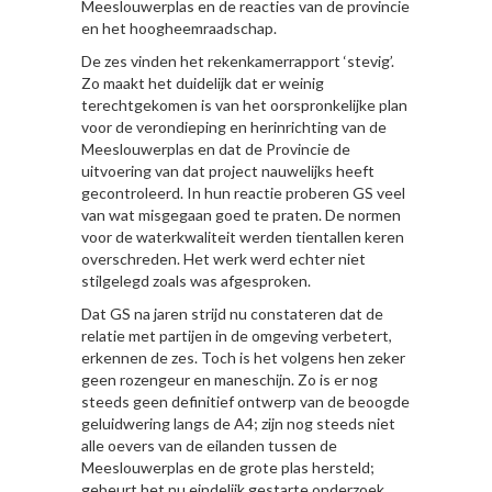
Meeslouwerplas en de reacties van de provincie
en het hoogheemraadschap.
De zes vinden het rekenkamerrapport ‘stevig’.
Zo maakt het duidelijk dat er weinig
terechtgekomen is van het oorspronkelijke plan
voor de verondieping en herinrichting van de
Meeslouwerplas en dat de Provincie de
uitvoering van dat project nauwelijks heeft
gecontroleerd. In hun reactie proberen GS veel
van wat misgegaan goed te praten. De normen
voor de waterkwaliteit werden tientallen keren
overschreden. Het werk werd echter niet
stilgelegd zoals was afgesproken.
Dat GS na jaren strijd nu constateren dat de
relatie met partijen in de omgeving verbetert,
erkennen de zes. Toch is het volgens hen zeker
geen rozengeur en maneschijn. Zo is er nog
steeds geen definitief ontwerp van de beoogde
geluidwering langs de A4; zijn nog steeds niet
alle oevers van de eilanden tussen de
Meeslouwerplas en de grote plas hersteld;
gebeurt het nu eindelijk gestarte onderzoek