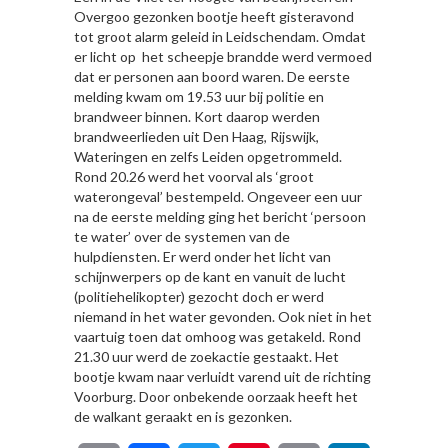
Overgoo gezonken bootje heeft gisteravond
tot groot alarm geleid in Leidschendam. Omdat
er licht op het scheepje brandde werd vermoed
dat er personen aan boord waren. De eerste
melding kwam om 19.53 uur bij politie en
brandweer binnen. Kort daarop werden
brandweerlieden uit Den Haag, Rijswijk,
Wateringen en zelfs Leiden opgetrommeld.
Rond 20.26 werd het voorval als ‘groot
waterongeval’ bestempeld. Ongeveer een uur
na de eerste melding ging het bericht ‘persoon
te water’ over de systemen van de
hulpdiensten. Er werd onder het licht van
schijnwerpers op de kant en vanuit de lucht
(politiehelikopter) gezocht doch er werd
niemand in het water gevonden. Ook niet in het
vaartuig toen dat omhoog was getakeld. Rond
21.30 uur werd de zoekactie gestaakt. Het
bootje kwam naar verluidt varend uit de richting
Voorburg. Door onbekende oorzaak heeft het
de walkant geraakt en is gezonken.