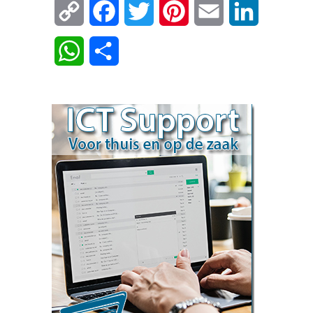
Copy
Facebook
Twitter
Pinterest
Email
LinkedIn
Link
WhatsApp
Delen