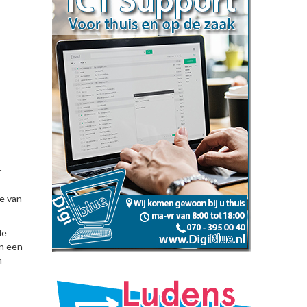
r
ie van
de
en een
n