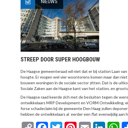
NIEUWS
STREEP DOOR SUPER HOOGBOUW
De Haagse gemeenteraad wil niet dat er bij station Laan v
hoogte. Er mogen wel vier woontorens komen maar dan niet 
bouwen woningen in de sociale sector zitten. Dat is de uitk
Sociale Zaken aan de Haagse kant van het station, en groot
De Haagse raad keerde zich met de besluiten tegen de wen
ontwikkelaars MRP Development en VORM Ontwikkeling, eigen
forse schadeclaim bij de gemeente Den Haag zullen deponere
hebben de ontwikkelaars al eerder een flat evenwijdig aan h
Copy
Facebook
Twitter
Pinterest
Email
LinkedIn
Wha