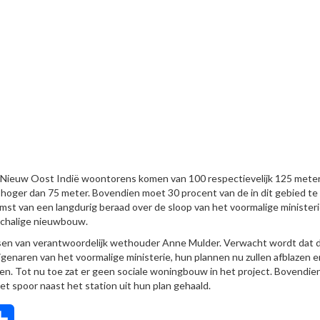
an Nieuw Oost Indië woontorens komen van 100 respectievelijk 125 mete
hoger dan 75 meter. Bovendien moet 30 procent van de in dit gebied te
omst van een langdurig beraad over de sloop van het voormalige minister
schalige nieuwbouw.
sen van verantwoordelijk wethouder Anne Mulder. Verwacht wordt dat 
aren van het voormalige ministerie, hun plannen nu zullen afblazen 
n. Tot nu toe zat er geen sociale woningbouw in het project. Bovendie
et spoor naast het station uit hun plan gehaald.
tsApp
Delen