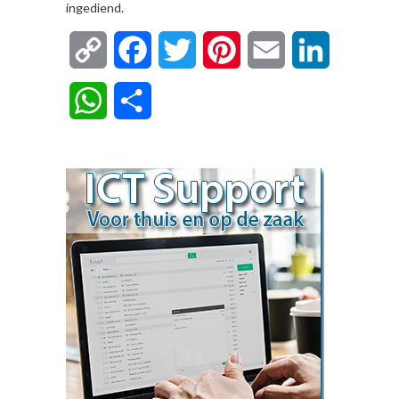
ingediend.
Copy
Facebook
Twitter
Pinterest
Email
LinkedIn
Link
WhatsApp
Delen