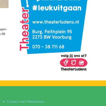
ngen
n 48
Contact met Vlietnieuws