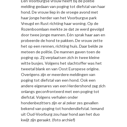
Een Voorburgse vrouw heeft bij de politie
melding gedaan van poging tot diefstal van haar
hond. De vrouw liep in de vroege avond met
haar jonge herder van het Voorburgse park
Vreugd en Rust richting haar woning. Op de
Rozenboomlaan merkte ze dat ze werd gevolgd
door twee jonge mannen. Eén sprak haar aan en
probeerde de hond te pakken. De vrouw zette
het op een rennen, richting huis. Daar belde ze
meteen de politie. De mannen gaven toen de
poging op. Zij verplaatsen zich in twee kleine
witte busjes. Volgens het slachtoffer was het
tweetal blank en van Oost Europese origine.
Overigens zijn er meerdere meldingen van
poging tot diefstal van een hond. Ook een
andere eigenares van een Herdershond zag zich
onlangs geconfronteerd met een poging tot
diefstal. Volgens verhalen onder
hondenbezitters zijn er al zeker zes gevallen
bekend van poging tot hondendiefstal. Iemand
uit Oud-Voorburg zou haar hond aan het duo
kwijt zijn geraakt. (foto archief)