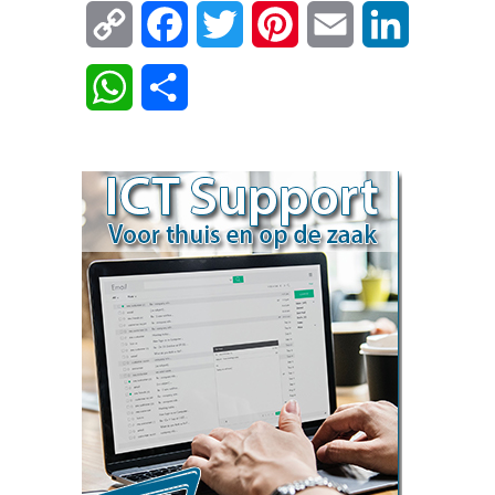
Copy
Facebook
Twitter
Pinterest
Email
LinkedIn
Link
WhatsApp
Delen