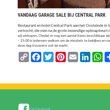
VANDAAG GARAGE SALE BIJ CENTRAL PARK
Restaurant en hotel Central Park aan het Oosteinde i
verkocht, die men na de grote inwendige opknapbeurt ni
wij verkopen. Omdat er nog een aantal items beschikbaar zij
– 15:00 is iedereen welkom om de meubels te bekijken en natu
deze dag trouwens ook de markt.
Copy
Facebook
Twitter
Pinterest
Email
LinkedIn
Wha
Link
Op Facebook