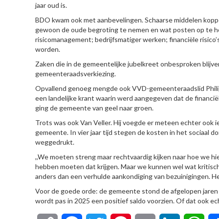
jaar oud is.
BDO kwam ook met aanbevelingen. Schaarse middelen koppelen
gewoon de oude begroting te nemen en wat posten op te ho
risicomanagement; bedrijfsmatiger werken; financiële risic
worden.
Zaken die in de gemeentelijke jubelkreet onbesproken blijven
gemeenteraadsverkiezing.
Opvallend genoeg mengde ook VVD-gemeenteraadslid Philip van
een landelijke krant waarin werd aangegeven dat de financië
ging de gemeente van geel naar groen.
Trots was ook Van Veller. Hij voegde er meteen echter ook 
gemeente. In vier jaar tijd stegen de kosten in het sociaal 
weggedrukt.
,,We moeten streng maar rechtvaardig kijken naar hoe we hi
hebben moeten dat krijgen. Maar we kunnen wel wat kritische
anders dan een verhulde aankondiging van bezuinigingen. Het 
Voor de goede orde: de gemeente stond de afgelopen jaren co
wordt pas in 2025 een positief saldo voorzien. Of dat ook 