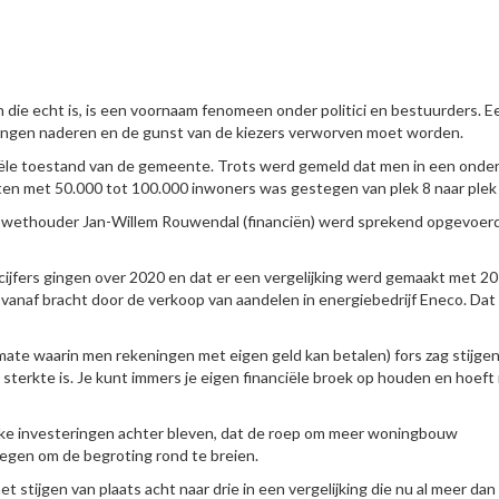
an die echt is, is een voornaam fenomeen onder politici en bestuurders. E
iezingen naderen en de gunst van de kiezers verworven moet worden.
iële toestand van de gemeente. Trots werd gemeld dat men in een onde
n met 50.000 tot 100.000 inwoners was gestegen van plek 8 naar plek 
lfs wethouder Jan-Willem Rouwendal (financiën) werd sprekend opgevoerd
jfers gingen over 2020 en dat er een vergelijking werd gemaakt met 20
anaf bracht door de verkoop van aandelen in energiebedrijf Eneco. Dat
mate waarin men rekeningen met eigen geld kan betalen) fors zag stijgen
sterkte is. Je kunt immers je eigen financiële broek op houden en hoeft 
ke investeringen achter bleven, dat de roep om meer woningbouw
egen om de begroting rond te breien.
stijgen van plaats acht naar drie in een vergelijking die nu al meer dan