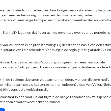
 aan beleidsprioriteiten; per taak budgetten vaststellen in plaats va
gen; een herbezinning op taken en de omvang ervan; beter
o’s beperken; een lange termijnvisie ontwikkelen; weerbaarder en wendb
. Kennelijk laat men dat liever aan de opvolgers over voor de periode na
 Veller zich in de juichstemming. Hij deed dat op basis van een artike
le situatie van Leidschendam-Voorburg in de regio gunstig afstak. Als e
iets aan toe. Leidschendam-Voorburg is volgens hem een heel sociale
domein met zo’n 45 procent. Daardoor worden volgens de liberaal andere 
er in de toekomstige jaren wat aan kunnen doen. Mensen die zorg nodig
r kijken naar hoe die kosten zo kunnen oplopen”, aldus Van Veller. Niets
blijft tenslotte verkiezingstijd.
nstant in het rood. En dat blijft in de nabije toekomst ook zo. Op papie
echt behaald wordt weet echter niemand.