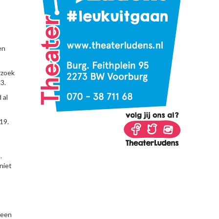
en
rzoek
3.
 al
19.
.
niet
 een