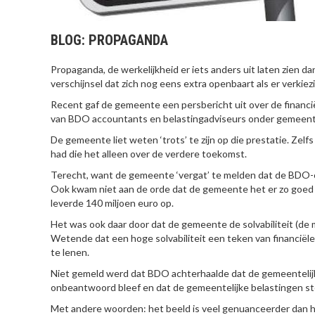
BLOG: PROPAGANDA
Propaganda, de werkelijkheid er iets anders uit laten zien d
verschijnsel dat zich nog eens extra openbaart als er verk
Recent gaf de gemeente een persbericht uit over de financ
van BDO accountants en belastingadviseurs onder gemeente
De gemeente liet weten ‘trots’ te zijn op die prestatie. Ze
had die het alleen over de verdere toekomst.
Terecht, want de gemeente ‘vergat’ te melden dat de BDO-ci
Ook kwam niet aan de orde dat de gemeente het er zo goed v
leverde 140 miljoen euro op.
Het was ook daar door dat de gemeente de solvabiliteit (de 
Wetende dat een hoge solvabiliteit een teken van financiële 
te lenen.
Niet gemeld werd dat BDO achterhaalde dat de gemeentelij
onbeantwoord bleef en dat de gemeentelijke belastingen st
Met andere woorden: het beeld is veel genuanceerder dan het 