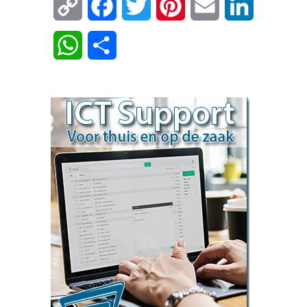
Copy
Facebook
Twitter
Pinterest
Email
LinkedIn
Link
WhatsApp
Delen