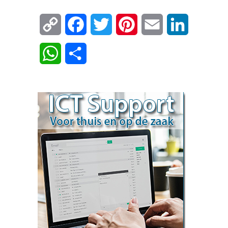
Copy
Facebook
Twitter
Pinterest
Email
LinkedIn
Link
WhatsApp
Delen