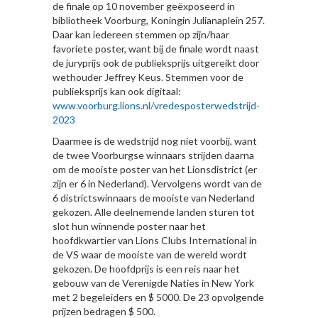
de finale op 10 november geëxposeerd in
bibliotheek Voorburg, Koningin Julianaplein 257.
Daar kan iedereen stemmen op zijn/haar
favoriete poster, want bij de finale wordt naast
de juryprijs ook de publieksprijs uitgereikt door
wethouder Jeffrey Keus. Stemmen voor de
publieksprijs kan ook digitaal:
www.voorburg.lions.nl/vredesposterwedstrijd-
2023
Daarmee is de wedstrijd nog niet voorbij, want
de twee Voorburgse winnaars strijden daarna
om de mooiste poster van het Lionsdistrict (er
zijn er 6 in Nederland). Vervolgens wordt van de
6 districtswinnaars de mooiste van Nederland
gekozen. Alle deelnemende landen sturen tot
slot hun winnende poster naar het
hoofdkwartier van Lions Clubs International in
de VS waar de mooiste van de wereld wordt
gekozen. De hoofdprijs is een reis naar het
gebouw van de Verenigde Naties in New York
met 2 begeleiders en $ 5000. De 23 opvolgende
prijzen bedragen $ 500.