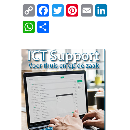
Copy
Facebook
Twitter
Pinterest
Email
LinkedIn
Link
WhatsApp
Delen