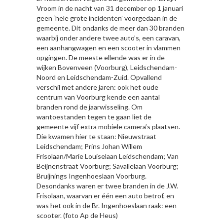
Vroom in de nacht van 31 december op 1 januari
geen ‘hele grote incidenten’ voorgedaan in de
gemeente. Dit ondanks de meer dan 30 branden
waarbij onder andere twee auto’s, een caravan,
een aanhangwagen en een scooter in vlammen
opgingen. De meeste ellende was er in de
wijken Bovenveen (Voorburg), Leidschendam-
Noord en Leidschendam-Zuid. Opvallend
verschil met andere jaren: ook het oude
centrum van Voorburg kende een aantal
branden rond de jaarwisseling. Om
wantoestanden tegen te gaan liet de
gemeente vijf extra mobiele camera’s plaatsen.
Die kwamen hier te staan: Nieuwstraat
Leidschendam; Prins Johan Willem
Frisolaan/Marie Louiselaan Leidschendam; Van
Beijnenstraat Voorburg; Savallelaan Voorburg;
Bruijnings Ingenhoeslaan Voorburg.
Desondanks waren er twee branden in de J.W.
Frisolaan, waarvan er één een auto betrof, en
was het ook in de Br. Ingenhoeslaan raak: een
scooter. (foto Ap de Heus)