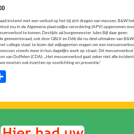
OD
d instemt met een verbod op het bij zich dragen van messen. B&W h
erbod zou in de Algemene plaatselijke verordering (APV) opgenomen mo
ssenverbod te komen. Destijds zal burgemeester Jules Bijl daar geen
n de gemeenteraad, ook door GBLV en D66 die nu deel uitmaken van B&W
 het college staat te lezen dat wijkagenten vragen om een messenverbod
an messen steeds meer in hun dagelijks werk op straat. Dit messenverbod
a Ron van Duffelen (CDA): ,,Het messenverbod gaat zeker niet alle inciden
we moeten ook inzetten op voorlichting en preventie.’’
tsApp
Delen