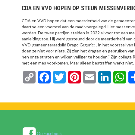
CDA EN VVD HOPEN OP STEUN MESSENVERB
CDA en VVD hopen dat een meerderheid van de gemeenteraa
daartoe een voorstel aan de raad voorgelegd. Het messenv
worden. De twee partijen stelden in 2022 al voor tot een me
aanleiding toe. Hij werd gesteund door de meerderheid va
VVD-gemeenteraadslid Drago Grguric: ,,In het voorstel van
doen ze niet voor niets. Zij zien het dragen en gebruiken v
hen onze straten en wijken veiliger te houden.’’ Zijn colleg
met een mes voorkomen. Maar alleen bestraffen werkt niet, 
Copy
Facebook
Twitter
Pinterest
Email
LinkedIn
Wha
Link
Op Facebook