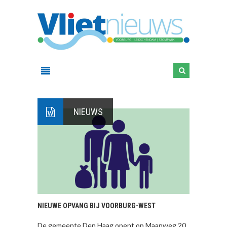
NIEUWS
NIEUWE OPVANG BIJ VOORBURG-WEST
De gemeente Den Haag opent op Maanweg 20