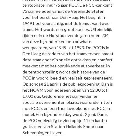
tentoonstelling: ’75 jaar PCC’. De PCC-car komt
75 jaar geleden vanuit de Verenigde Staten
voor het eerst naar Den Haag. Het begint in
1949 heel voorzichtig, met de komst van twee
trams. Het wordt een groot succes. Uiteindelijk
rijden er in de Hofstad over de jaren heen 234
van deze bijzondere en betrouwbare
werkpaarden, van 1949 tot 1993. De PCC is in
Den Haag de redder van het tramvervoer, omdat
deze tram door zijn snelle optrekken en comfort
meekomt met het oprukkende autoverkeer. In
de tentoonstelling wordt de historie van de
PCC in woord, beeld en realiteit gepresenteerd.
Op zondag 21 april is de publieksopening. Dan is
het HOVM voor iedereen open van 12.30 tot
17.00 uur. Gedurende het jaar vinden er
speciale evenementen plaats, waaronder ritten
met PCC’s en een themaweekend met PCC in
model. Een bijzondere dag wordt 2 juni. Dan is
de PCC veelvuldig te zien op lijn 11 en kant u
gratis mee van Station Hollands Spoor naar
Scheveningen Haven.