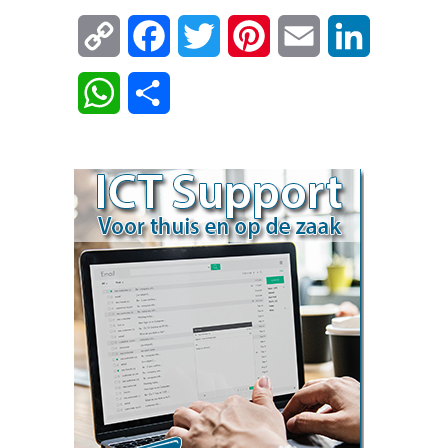
Copy
Facebook
Twitter
Pinterest
Email
LinkedIn
Link
WhatsApp
Delen