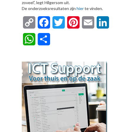
zoveel”, legt Hilgersom uit.
De onderzoeksresultaten zijn
hier
te vinden.
Copy
Facebook
Twitter
Pinterest
Email
LinkedIn
Link
WhatsApp
Delen