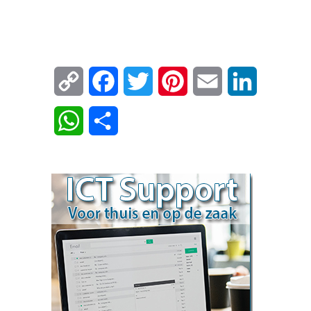
Copy
Facebook
Twitter
Pinterest
Email
LinkedIn
Link
WhatsApp
Delen