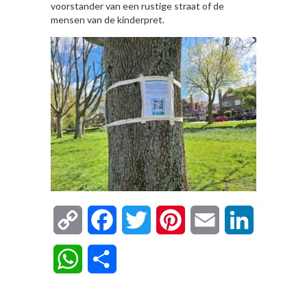
voorstander van een rustige straat of de
mensen van de kinderpret.
Copy
Facebook
Twitter
Pinterest
Email
LinkedIn
Link
WhatsApp
Delen