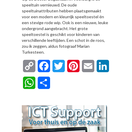
speeltuin vernieuwd. De oude
speeltuinattributen hebben plaatsgemaakt
voor een modern en kleurrijk speeltoestel én
een stevige rode wip. Ook is een nieuwe, leuke
ondergrond aangebracht. Het grote
speeltoestel is geschikt voor kinderen van
verschillende leeftijden. Een schot in de roos,
zou ik zeggen, aldus fotograaf Marian
Turkesteen.
Copy
Facebook
Twitter
Pinterest
Email
LinkedIn
Link
WhatsApp
Delen