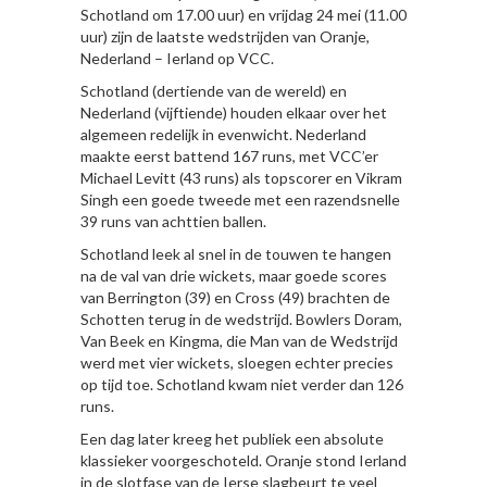
Schotland om 17.00 uur) en vrijdag 24 mei (11.00
uur) zijn de laatste wedstrijden van Oranje,
Nederland – Ierland op VCC.
Schotland (dertiende van de wereld) en
Nederland (vijftiende) houden elkaar over het
algemeen redelijk in evenwicht. Nederland
maakte eerst battend 167 runs, met VCC’er
Michael Levitt (43 runs) als topscorer en Vikram
Singh een goede tweede met een razendsnelle
39 runs van achttien ballen.
Schotland leek al snel in de touwen te hangen
na de val van drie wickets, maar goede scores
van Berrington (39) en Cross (49) brachten de
Schotten terug in de wedstrijd. Bowlers Doram,
Van Beek en Kingma, die Man van de Wedstrijd
werd met vier wickets, sloegen echter precies
op tijd toe. Schotland kwam niet verder dan 126
runs.
Een dag later kreeg het publiek een absolute
klassieker voorgeschoteld. Oranje stond Ierland
in de slotfase van de Ierse slagbeurt te veel