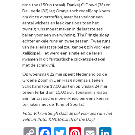
runs toe (150 in totaal). Dankzij O’Dowd (33) en
De Leede (32) lag Oranje toch redelijk op koers
om dit te overtreffen, maar het verloor een
aantal wickets en leek kansloos toen het
twintig runs moest maken in de laatste zes
ballen voor een overwinning. Tim Pringle sloeg
echter enkele runs en twee zessen. Twee runs
van de allerlaatste bal zou genoeg zijn voor een
gelijkspel. Het werd een single en de Ieren
kwamen in dit fantastische cricketspektakel
met de schrik vrij.
Op woensdag 22 mei speelt Nederland op de
Groene Zoom in Den Haag nogmaals tegen
Schotland (om 17.00 uur) en op vrijdag 24 mei
tegen Ierland om 11.00 uur. Toegang is gratis;
een fantastische mogelijkheid om eens kennis
te maken met de ’King of Sports’.
Foto: Vikram Singh slaat de bal voor zes runs het
veld uit (foto: KNCB/Catch of the Day)
Copy
Facebook
Twitter
Pinterest
Email
LinkedIn