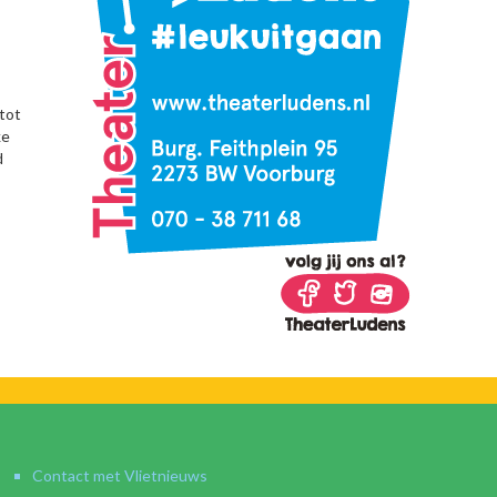
tot
ke
d
Contact met Vlietnieuws