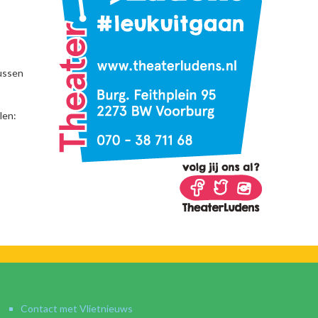
tussen
len:
Contact met Vlietnieuws