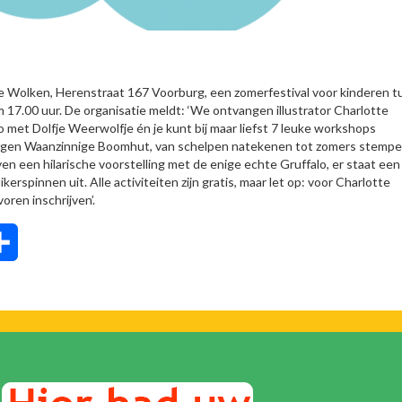
de Wolken, Herenstraat 167 Voorburg, een zomerfestival voor kinderen 
m 17.00 uur. De organisatie meldt: ‘We ontvangen illustrator Charlotte
 met Dolfje Weerwolfje én je kunt bij maar liefst 7 leuke workshops
igen Waanzinnige Boomhut, van schelpen natekenen tot zomers stempe
ven een hilarische voorstelling met de enige echte Gruffalo, er staat een
rspinnen uit. Alle activiteiten zijn gratis, maar let op: voor Charlotte
ren inschrijven’.
tsApp
Delen