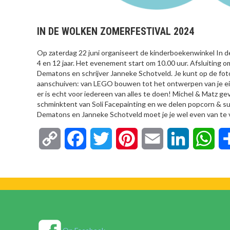
IN DE WOLKEN ZOMERFESTIVAL 2024
Op zaterdag 22 juni organiseert de kinderboekenwinkel In 
4 en 12 jaar. Het evenement start om 10.00 uur. Afsluiting o
Dematons en schrijver Janneke Schotveld. Je kunt op de foto
aanschuiven: van LEGO bouwen tot het ontwerpen van je e
er is echt voor iedereen van alles te doen! Michel & Matz ge
schminktent van Soli Facepainting en we delen popcorn & suike
Dematons en Janneke Schotveld moet je je wel even van te vo
Copy
Facebook
Twitter
Pinterest
Email
LinkedIn
Wha
Link