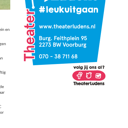
ein en
ngen
an
ftig
nde
aar
C
oor