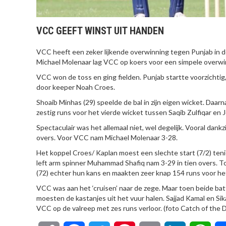
VCC GEEFT WINST UIT HANDEN
VCC heeft een zeker lijkende overwinning tegen Punjab in de
Michael Molenaar lag VCC op koers voor een simpele overwin
VCC won de toss en ging fielden. Punjab startte voorzicht
door keeper Noah Croes.
Shoaib Minhas (29) speelde de bal in zijn eigen wicket. Daarn
zestig runs voor het vierde wicket tussen Saqib Zulfiqar en 
Spectaculair was het allemaal niet, wel degelijk. Vooral dankzi
overs. Voor VCC nam Michael Molenaar 3-28.
Het koppel Croes/ Kaplan moest een slechte start (7/2) teni
left arm spinner Muhammad Shafiq nam 3-29 in tien overs. To
(72) echter hun kans en maakten zeer knap 154 runs voor het
VCC was aan het ‘cruisen’ naar de zege. Maar toen beide b
moesten de kastanjes uit het vuur halen. Sajjad Kamal en Si
VCC op de valreep met zes runs verloor. (foto Catch of the Da