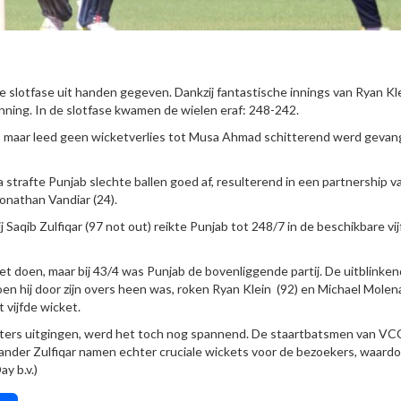
 slotfase uit handen gegeven. Dankzij fantastische innings van Ryan Kl
ning. In de slotfase kwamen de wielen eraf: 248-242.
ig, maar leed geen wicketverlies tot Musa Ahmad schitterend werd geva
a strafte Punjab slechte ballen goed af, resulterend in een partnership v
Jonathan Vandiar (24).
j Saqib Zulfiqar (97 not out) reikte Punjab tot 248/7 in de beschikbare vij
et doen, maar bij 43/4 was Punjab de bovenliggende partij. De uitblinke
en hij door zijn overs heen was, roken Ryan Klein (92) en Michael Molen
 vijfde wicket.
atters uitgingen, werd het toch nog spannend. De staartbatsmen van VC
kander Zulfiqar namen echter cruciale wickets voor de bezoekers, waard
y b.v.)