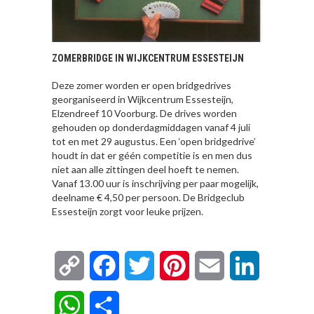
ZOMERBRIDGE IN WIJKCENTRUM ESSESTEIJN
Deze zomer worden er open bridgedrives
georganiseerd in Wijkcentrum Essesteijn,
Elzendreef 10 Voorburg. De drives worden
gehouden op donderdagmiddagen vanaf 4 juli
tot en met 29 augustus. Een ‘open bridgedrive’
houdt in dat er géén competitie is en men dus
niet aan alle zittingen deel hoeft te nemen.
Vanaf 13.00 uur is inschrijving per paar mogelijk,
deelname € 4,50 per persoon. De Bridgeclub
Essesteijn zorgt voor leuke prijzen.
Copy
Facebook
Twitter
Pinterest
Email
LinkedIn
Link
WhatsApp
Delen