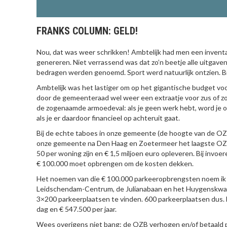
FRANKS COLUMN: GELD!
Nou, dat was weer schrikken! Ambtelijk had men een inven
genereren. Niet verrassend was dat zo’n beetje alle uitgav
bedragen werden genoemd. Sport werd natuurlijk ontzien. B
Ambtelijk was het lastiger om op het gigantische budget voo
door de gemeenteraad wel weer een extraatje voor zus of zo
de zogenaamde armoedeval: als je geen werk hebt, word je 
als je er daardoor financieel op achteruit gaat.
Bij de echte taboes in onze gemeente (de hoogte van de OZ
onze gemeente na Den Haag en Zoetermeer het laagste OZB-
50 per woning zijn en € 1,5 miljoen euro opleveren. Bij invo
€ 100.000 moet opbrengen om de kosten dekken.
Het noemen van die € 100.000 parkeeropbrengsten noem ik lu
Leidschendam-Centrum, de Julianabaan en het Huygenskwarti
3×200 parkeerplaatsen te vinden. 600 parkeerplaatsen dus. 
dag en € 547.500 per jaar.
Wees overigens niet bang: de OZB verhogen en/of betaald p