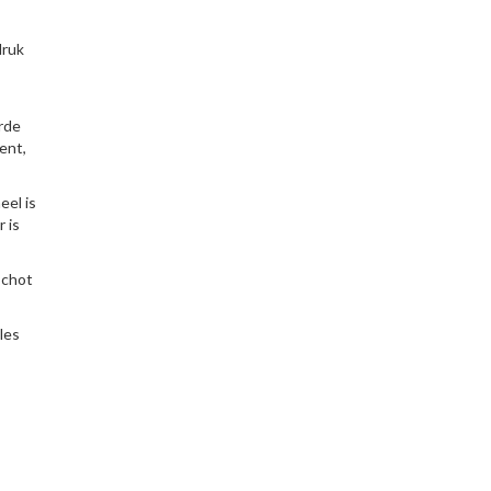
druk
orde
ent,
eel is
 is
schot
les