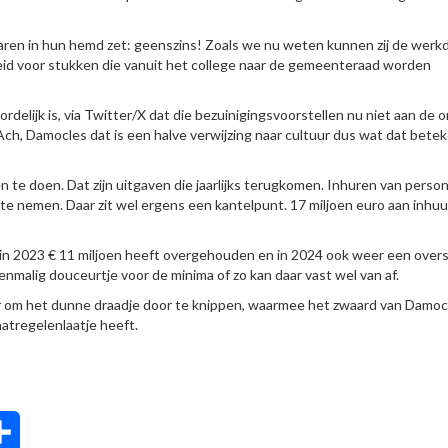
naren in hun hemd zet: geenszins! Zoals we nu weten kunnen zij de werk
heid voor stukken die vanuit het college naar de gemeenteraad worden
delijk is, via Twitter/X dat die bezuinigingsvoorstellen nu niet aan de 
Ach, Damocles dat is een halve verwijzing naar cultuur dus wat dat betek
te doen. Dat zijn uitgaven die jaarlijks terugkomen. Inhuren van person
te nemen. Daar zit wel ergens een kantelpunt. 17 miljoen euro aan inhuur
 in 2023 € 11 miljoen heeft overgehouden en in 2024 ook weer een over
enmalig douceurtje voor de minima of zo kan daar vast wel van af.
r om het dunne draadje door te knippen, waarmee het zwaard van Damoc
atregelenlaatje heeft.
tsApp
Delen