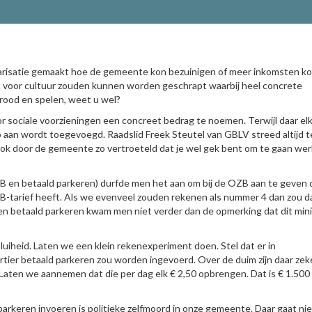
tarisatie gemaakt hoe de gemeente kon bezuinigen of meer inkomsten k
en voor cultuur zouden kunnen worden geschrapt waarbij heel concrete
rood en spelen, weet u wel?
r sociale voorzieningen een concreet bedrag te noemen. Terwijl daar elk
 aan wordt toegevoegd. Raadslid Freek Steutel van GBLV streed altijd 
ook door de gemeente zo vertroeteld dat je wel gek bent om te gaan we
B en betaald parkeren) durfde men het aan om bij de OZB aan te geven 
tarief heeft. Als we evenveel zouden rekenen als nummer 4 dan zou d
eren betaald parkeren kwam men niet verder dan de opmerking dat dit min
iheid. Laten we een klein rekenexperiment doen. Stel dat er in
er betaald parkeren zou worden ingevoerd. Over de duim zijn daar zek
Laten we aannemen dat die per dag elk € 2,50 opbrengen. Dat is € 1.500
arkeren invoeren is politieke zelfmoord in onze gemeente. Daar gaat n