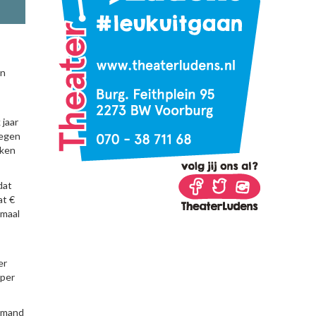
on
 jaar
tegen
rken
dat
at €
imaal
er
 per
iemand