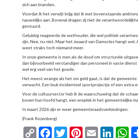
zich aan branden.
Voordat ik het verwijt krijg dat ik met bovenstaande ambte
nauwelijks aan. Bovenal dragen zij niet de verantwoordelijk
gestuurd.
Gelukkig reageerde de wethouder, die wel politiek verantwoor
zijn. Nee, nu niet. Maar het zwaard van Damocles hangt wel. 
weet straks toch niemand meer.
In onze gemeente is men als de dood om structurele uitgaven 
dan bijvoorbeeld verstandiger dan personeel in vaste dienst 
wel erg veel van het goede.
Het meest wrange als het om geld gaat, is dat de gemeente
verwacht. Een leuk incidenteel sportprojectje of een extra e
Voor de cultuursector heb ik de waarschuwing dat de schaa
boven hun hoofd hangt, een ereplek in het gemeentelijke ma
In maart 2026 zijn er weer gemeenteraadsverkiezingen.
(Frank Rozenberg)
Copy
Facebook
Twitter
Pinterest
Email
LinkedIn
Wha