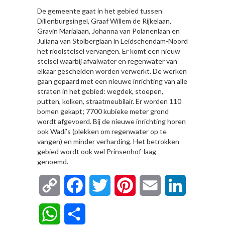
De gemeente gaat in het gebied tussen
Dillenburgsingel, Graaf Willem de Rijkelaan,
Gravin Marialaan, Johanna van Polanenlaan en
Juliana van Stolberglaan in Leidschendam-Noord
het rioolstelsel vervangen. Er komt een nieuw
stelsel waarbij afvalwater en regenwater van
elkaar gescheiden worden verwerkt. De werken
gaan gepaard met een nieuwe inrichting van alle
straten in het gebied: wegdek, stoepen,
putten, kolken, straatmeubilair. Er worden 110
bomen gekapt; 7700 kubieke meter grond
wordt afgevoerd. Bij de nieuwe inrichting horen
ook Wadi’s (plekken om regenwater op te
vangen) en minder verharding. Het betrokken
gebied wordt ook wel Prinsenhof-laag
genoemd.
Copy
Facebook
Twitter
Pinterest
Email
LinkedIn
Link
WhatsApp
Delen