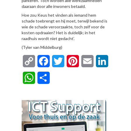
parkeren. Toch worden alle werkzaamheden
daaraan door alle inwoners betaald.
Hoe zou Keus het vinden als iemand hem
schade toebrengt en hij moet, terwijl bekend is
wie de schade veroorzaakte, toch zelf voor de
kosten opdraaien? Het is duidelijk; in het
raadhuis wordt niet gedacht’.
(Tyler van Middelburg)
Copy
Facebook
Twitter
Pinterest
Email
LinkedIn
Link
WhatsApp
Delen