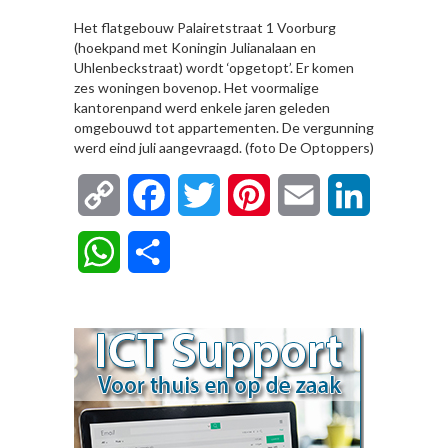
Het flatgebouw Palairetstraat 1 Voorburg
(hoekpand met Koningin Julianalaan en
Uhlenbeckstraat) wordt ‘opgetopt’. Er komen
zes woningen bovenop. Het voormalige
kantorenpand werd enkele jaren geleden
omgebouwd tot appartementen. De vergunning
werd eind juli aangevraagd. (foto De Optoppers)
Copy
Facebook
Twitter
Pinterest
Email
LinkedIn
Link
WhatsApp
Delen