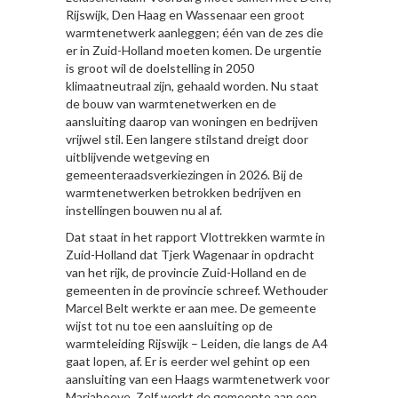
Rijswijk, Den Haag en Wassenaar een groot
warmtenetwerk aanleggen; één van de zes die
er in Zuid-Holland moeten komen. De urgentie
is groot wil de doelstelling in 2050
klimaatneutraal zijn, gehaald worden. Nu staat
de bouw van warmtenetwerken en de
aansluiting daarop van woningen en bedrijven
vrijwel stil. Een langere stilstand dreigt door
uitblijvende wetgeving en
gemeenteraadsverkiezingen in 2026. Bij de
warmtenetwerken betrokken bedrijven en
instellingen bouwen nu al af.
Dat staat in het rapport Vlottrekken warmte in
Zuid-Holland dat Tjerk Wagenaar in opdracht
van het rijk, de provincie Zuid-Holland en de
gemeenten in de provincie schreef. Wethouder
Marcel Belt werkte er aan mee. De gemeente
wijst tot nu toe een aansluiting op de
warmteleiding Rijswijk – Leiden, die langs de A4
gaat lopen, af. Er is eerder wel gehint op een
aansluiting van een Haags warmtenetwerk voor
Mariahoeve. Zelf werkt de gemeente aan een