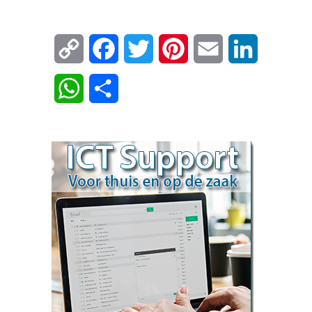
Copy
Facebook
Twitter
Pinterest
Email
LinkedIn
Link
WhatsApp
Delen