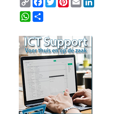
Copy
Facebook
Twitter
Pinterest
Email
LinkedIn
Link
WhatsApp
Delen