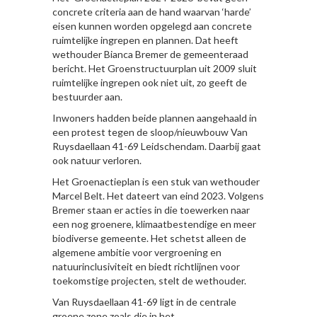
concrete criteria aan de hand waarvan ‘harde’
eisen kunnen worden opgelegd aan concrete
ruimtelijke ingrepen en plannen. Dat heeft
wethouder Bianca Bremer de gemeenteraad
bericht. Het Groenstructuurplan uit 2009 sluit
ruimtelijke ingrepen ook niet uit, zo geeft de
bestuurder aan.
Inwoners hadden beide plannen aangehaald in
een protest tegen de sloop/nieuwbouw Van
Ruysdaellaan 41-69 Leidschendam. Daarbij gaat
ook natuur verloren.
Het Groenactieplan is een stuk van wethouder
Marcel Belt. Het dateert van eind 2023. Volgens
Bremer staan er acties in die toewerken naar
een nog groenere, klimaatbestendige en meer
biodiverse gemeente. Het schetst alleen de
algemene ambitie voor vergroening en
natuurinclusiviteit en biedt richtlijnen voor
toekomstige projecten, stelt de wethouder.
Van Ruysdaellaan 41-69 ligt in de centrale
groene zone zoals die in het